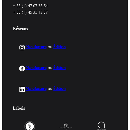
+ 33 (1) 47 07 38 54
+ 33 (1) 45 35 13 37
Réseaux
Instagram
Manufacture
ou
Édition
Facebook
Manufacture
ou
Édition
LinkedIn
Manufacture
ou
Édition
Labels