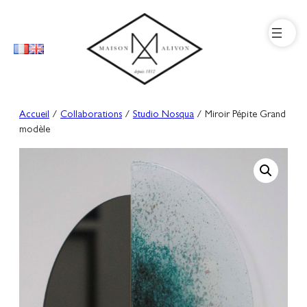
Aller
au
contenu
Accueil
/
Collaborations
/
Studio Nosqua
/ Miroir Pépite Grand
modèle