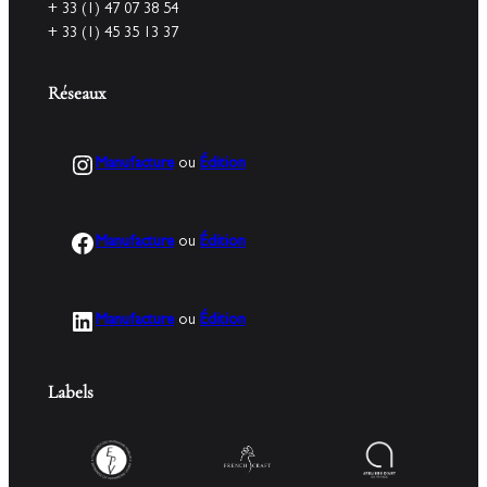
+ 33 (1) 47 07 38 54
+ 33 (1) 45 35 13 37
Réseaux
Instagram
Manufacture
ou
Édition
Facebook
Manufacture
ou
Édition
LinkedIn
Manufacture
ou
Édition
Labels