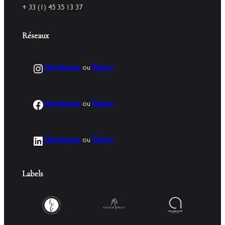
+ 33 (1) 45 35 13 37
Réseaux
Instagram
Manufacture
ou
Édition
Facebook
Manufacture
ou
Édition
LinkedIn
Manufacture
ou
Édition
Labels