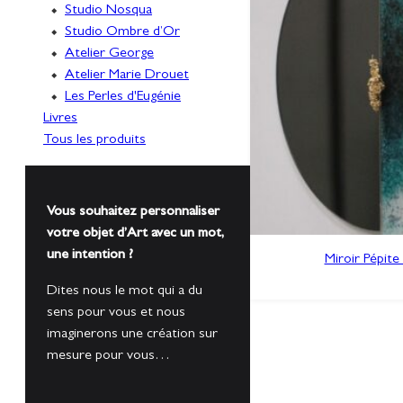
Studio Nosqua
Studio Ombre d’Or
Atelier George
Atelier Marie Drouet
Les Perles d'Eugénie
Livres
Tous les produits
Vous souhaitez personnaliser
votre objet d’Art avec un mot,
une intention ?
Miroir Pépit
Dites nous le mot qui a du
sens pour vous et nous
imaginerons une création sur
mesure pour vous…