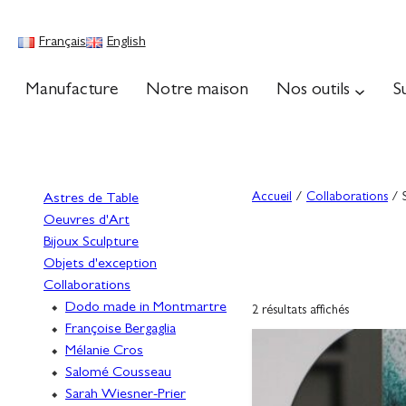
Français
English
Manufacture
Notre maison
Nos outils
S
Accueil
/
Collaborations
/ 
Astres de Table
Oeuvres d'Art
Bijoux Sculpture
Objets d'exception
Collaborations
Dodo made in Montmartre
2 résultats affichés
Françoise Bergaglia
Mélanie Cros
Salomé Cousseau
Sarah Wiesner-Prier