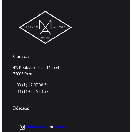
Contact
42, Boulevard Saint Marcel
75005 Paris
+ 33 (1) 47 07 38 54
+ 33 (1) 45 35 13 37
Réseaux
Instagram
Manufacture
ou
Édition