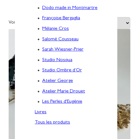
Sarah Wiesner-Prier
Dodo made in Montmartre
Françoise Bergaglia
Voici le seul résultat
Mélanie Cros
Salomé Cousseau
Sarah Wiesner-Prier
Studio Nosqua
Studio Ombre d’Or
Atelier George
Atelier Marie Drouet
Les Perles d'Eugénie
Livres
Tous les produits