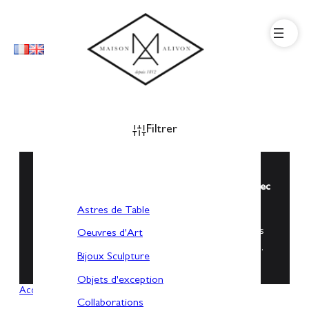
Filtrer
Vous souhaitez personnaliser votre objet d’Art avec
un mot, une intention ?
Astres de Table
Dites nous le mot qui a du sens pour vous et nous
Oeuvres d'Art
imaginerons une création sur mesure pour vous…
Bijoux Sculpture
Objets d'exception
Accueil
/
Collaborations
/ Sarah Wiesner-Prier
Collaborations