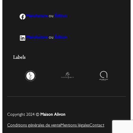
Facebook
Manufacture
ou
Édition
LinkedIn
Manufacture
ou
Édition
Labels
Copyright 2024 ©
Maison Alivon
Conditions générales de vente
Mentions légales
Contact