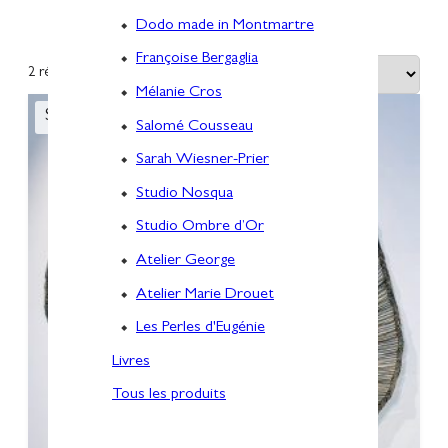
Atelier Marie Drouet
Dodo made in Montmartre
Françoise Bergaglia
2 résultats affichés
Mélanie Cros
Salomé Cousseau
Sarah Wiesner-Prier
Studio Nosqua
Studio Ombre d’Or
Atelier George
Atelier Marie Drouet
Les Perles d'Eugénie
Livres
Tous les produits