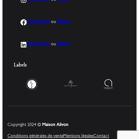
Facebook
Manufacture
ou
Édition
LinkedIn
Manufacture
ou
Édition
Labels
Copyright 2024 ©
Maison Alivon
Conditions générales de vente
Mentions légales
Contact