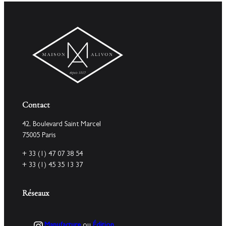
Contact
42, Boulevard Saint Marcel
75005 Paris
+ 33 (1) 47 07 38 54
+ 33 (1) 45 35 13 37
Réseaux
Instagram
Manufacture
ou
Édition