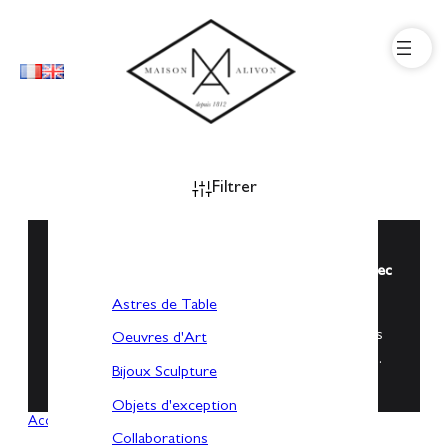
Filtrer
Vous souhaitez personnaliser votre objet d’Art avec
un mot, une intention ?
Astres de Table
Dites nous le mot qui a du sens pour vous et nous
Oeuvres d'Art
imaginerons une création sur mesure pour vous…
Bijoux Sculpture
Objets d'exception
Accueil
/
Collaborations
/ Atelier Marie Drouet
Collaborations