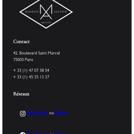
Contact
42, Boulevard Saint Marcel
75005 Paris
+ 33 (1) 47 07 38 54
+ 33 (1) 45 35 13 37
Réseaux
Instagram
Manufacture
ou
Édition