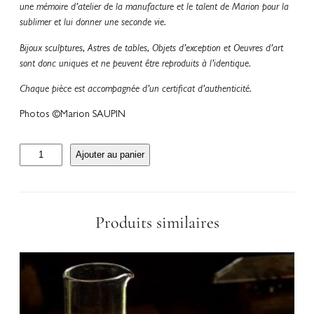
une mémoire d’atelier de la manufacture et le talent de Marion pour la
sublimer et lui donner une seconde vie.
Bijoux sculptures, Astres de tables, Objets d’exception et Oeuvres d’art
sont donc uniques et ne peuvent être reproduits à l’identique.
Chaque pièce est accompagnée d’un certificat d’authenticité.
Photos ©Marion SAUPIN
q
Ajouter au panier
u
a
n
t
Produits similaires
i
t
é
d
e
S