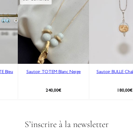
r
e
s
s
e
-
p
a
p
i
TE Bleu
Sautoir TOTEM Blanc Neige
Sautoir BULLE Cha
e
r
240,00
€
180,00
€
S’inscrire à la newsletter