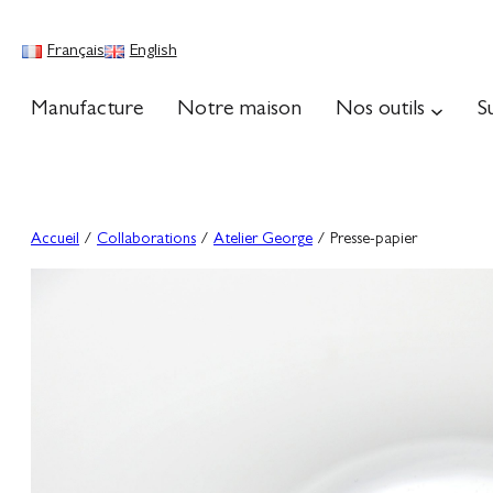
Aller
au
Français
English
contenu
Manufacture
Notre maison
Nos outils
S
Accueil
/
Collaborations
/
Atelier George
/ Presse-papier