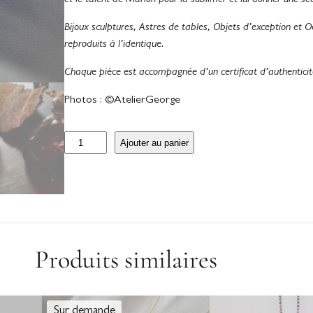
et le talent de Marion pour la sublimer et lui donner une se
Bijoux sculptures, Astres de tables, Objets d’exception et 
reproduits à l’identique.
Chaque pièce est accompagnée d’un certificat d’authenticit
Photos : ©AtelierGeorge
q
Ajouter au panier
u
a
n
t
i
t
Produits similaires
é
d
e
P