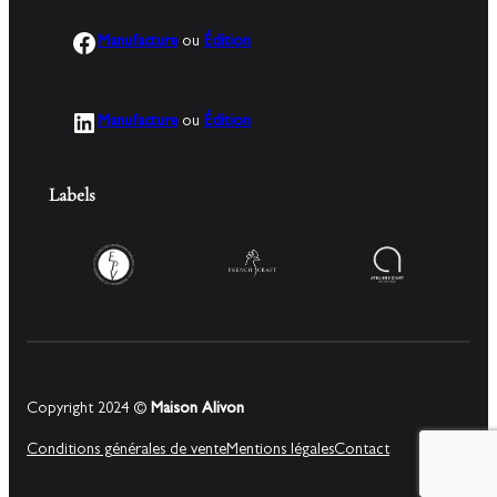
Facebook
Manufacture
ou
Édition
LinkedIn
Manufacture
ou
Édition
Labels
Copyright 2024 ©
Maison Alivon
Conditions générales de vente
Mentions légales
Contact