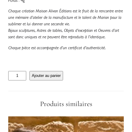
Poids : 4g
Chaque création Maison Alivon Éditions est le fruit de la rencontre entre
une mémoire d’atelier de la manufacture et le talent de Marion pour la
sublimer et lui donner une seconde vie.
Bijoux sculptures, Astres de tables, Objets d’exception et Oeuvres d’art
sont donc uniques et ne peuvent être reproduits à l’identique.
Chaque pièce est accompagnée d’un certificat d’authenticité.
q
Ajouter au panier
u
a
n
t
Produits similaires
i
t
é
d