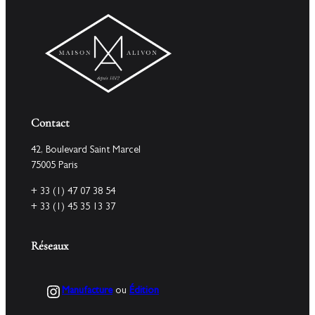
Contact
42, Boulevard Saint Marcel
75005 Paris
+ 33 (1) 47 07 38 54
+ 33 (1) 45 35 13 37
Réseaux
Instagram
Manufacture
ou
Édition