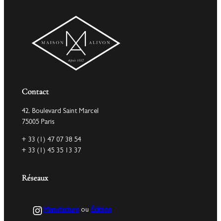
Contact
42, Boulevard Saint Marcel
75005 Paris
+ 33 (1) 47 07 38 54
+ 33 (1) 45 35 13 37
Réseaux
Instagram
Manufacture
ou
Édition