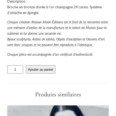
Description :
Broche en bronze dorée à l’or champagne 24 carats. Système
d’attache en épingle.
Chaque création Maison Alivon Éditions est le fruit de la rencontre entre
une mémoire d’atelier de la manufacture et le talent de Marion pour la
sublimer et lui donner une seconde vie.
Bijoux sculptures, Astres de tables, Objets d’exception et Oeuvres d’art
sont donc uniques et ne peuvent être reproduits à l’identique.
Chaque pièce est accompagnée d’un certificat d’authenticité.
q
Ajouter au panier
u
a
n
t
Produits similaires
i
t
é
d