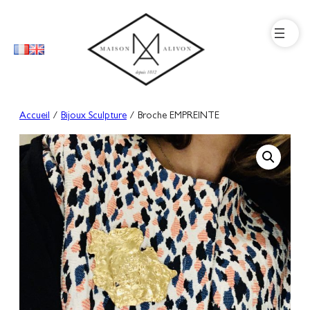
Aller
au
contenu
Accueil
/
Bijoux Sculpture
/ Broche EMPREINTE