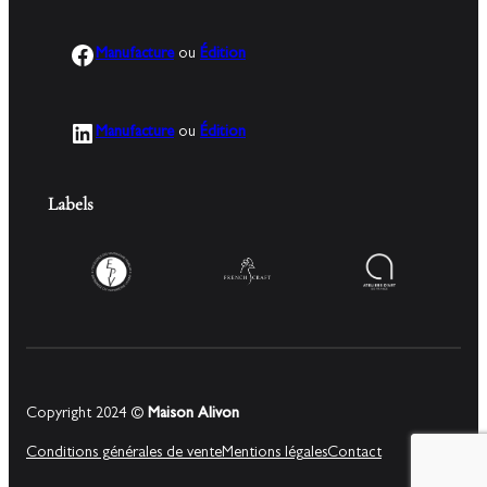
Facebook
Manufacture
ou
Édition
LinkedIn
Manufacture
ou
Édition
Labels
Copyright 2024 ©
Maison Alivon
Conditions générales de vente
Mentions légales
Contact