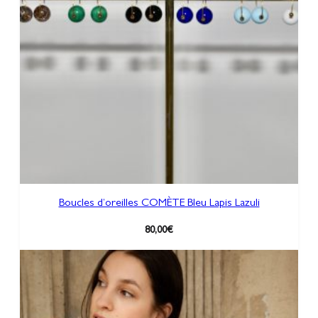
u
e
B
U
L
L
E
G
M
Boucles d’oreilles COMÈTE Bleu Lapis Lazuli
80,00
€