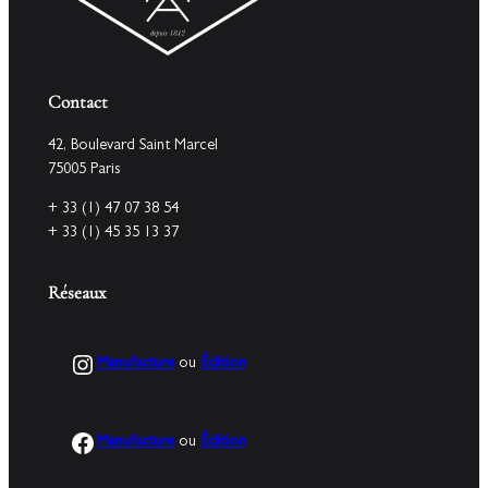
Contact
42, Boulevard Saint Marcel
75005 Paris
+ 33 (1) 47 07 38 54
+ 33 (1) 45 35 13 37
Réseaux
Instagram
Manufacture
ou
Édition
Facebook
Manufacture
ou
Édition