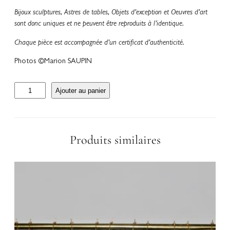
Bijoux sculptures, Astres de tables, Objets d’exception et Oeuvres d’art
sont donc uniques et ne peuvent être reproduits à l’identique.
Chaque pièce est accompagnée d’un certificat d’authenticité.
Photos ©Marion SAUPIN
q
Ajouter au panier
u
a
n
t
Produits similaires
i
t
é
d
e
B
a
g