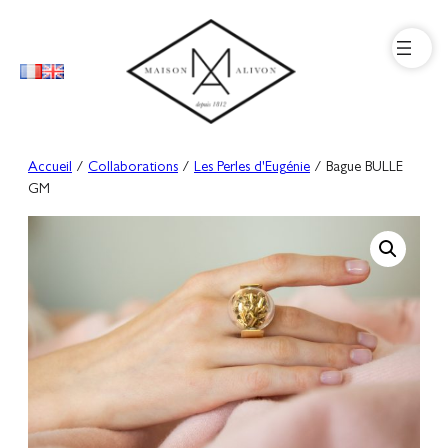
Aller
au
contenu
Accueil
/
Collaborations
/
Les Perles d'Eugénie
/ Bague BULLE
GM