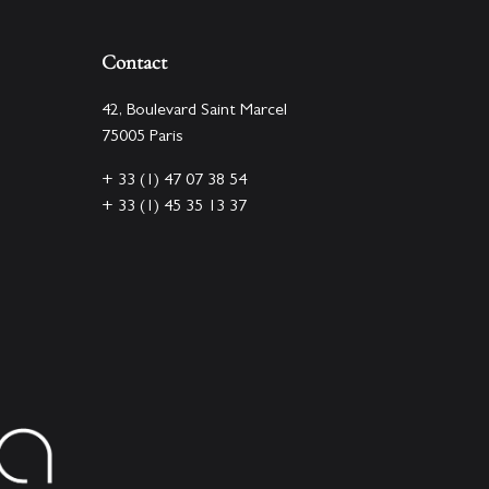
o
i
Contact
r
O
42, Boulevard Saint Marcel
n
75005 Paris
y
+ 33 (1) 47 07 38 54
x
+ 33 (1) 45 35 13 37