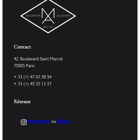
Contact
42, Boulevard Saint Marcel
75005 Paris
+ 33 (1) 47 07 38 54
+ 33 (1) 45 35 13 37
Réseaux
Instagram
Manufacture
ou
Édition