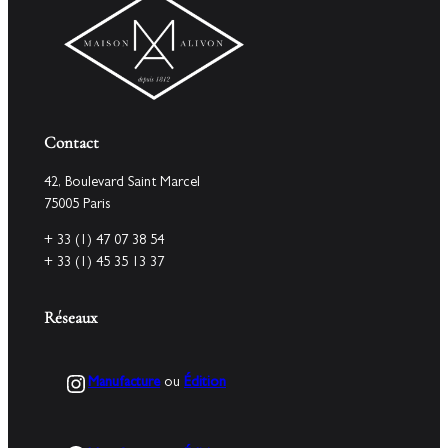
Contact
42, Boulevard Saint Marcel
75005 Paris
+ 33 (1) 47 07 38 54
+ 33 (1) 45 35 13 37
Réseaux
Instagram
Manufacture
ou
Édition