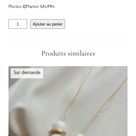
Photos ©Marion SAUPIN
q
Ajouter au panier
u
a
n
t
Produits similaires
i
t
é
d
e
C
o
l
l
i
e
r
c