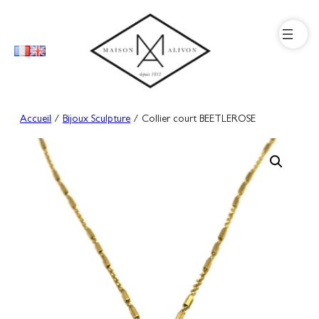
Aller
au
contenu
Accueil
/
Bijoux Sculpture
/ Collier court BEETLEROSE