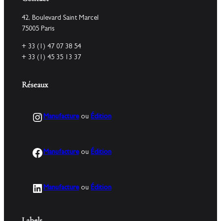
42, Boulevard Saint Marcel
75005 Paris
+ 33 (1) 47 07 38 54
+ 33 (1) 45 35 13 37
Réseaux
Instagram
Manufacture
ou
Édition
Facebook
Manufacture
ou
Édition
LinkedIn
Manufacture
ou
Édition
Labels