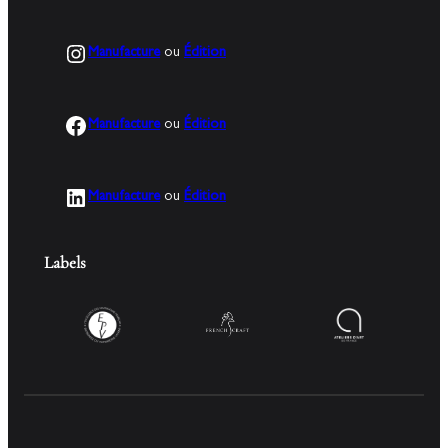
Instagram
Manufacture
ou
Édition
Facebook
Manufacture
ou
Édition
LinkedIn
Manufacture
ou
Édition
Labels