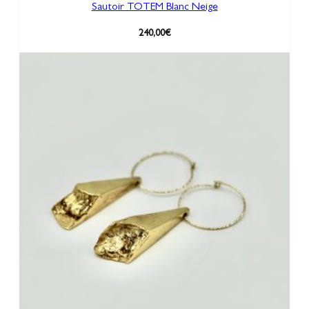
Sautoir TOTEM Blanc Neige
O
L
240,00
€
E
I
L