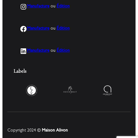
Instagram
Manufacture
ou
Édition
Facebook
Manufacture
ou
Édition
LinkedIn
Manufacture
ou
Édition
Labels
Copyright 2024 ©
Maison Alivon