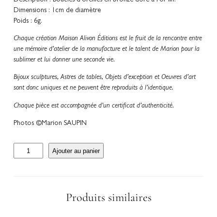
Description : Boucles d’oreilles en bronze doré à l’or fin.
Dimensions : 1cm de diamètre
Poids : 6g.
Chaque création Maison Alivon Éditions est le fruit de la rencontre entre
une mémoire d’atelier de la manufacture et le talent de Marion pour la
sublimer et lui donner une seconde vie.
Bijoux sculptures, Astres de tables, Objets d’exception et Oeuvres d’art
sont donc uniques et ne peuvent être reproduits à l’identique.
Chaque pièce est accompagnée d’un certificat d’authenticité.
Photos ©Marion SAUPIN
q
Ajouter au panier
u
a
n
t
Produits similaires
i
t