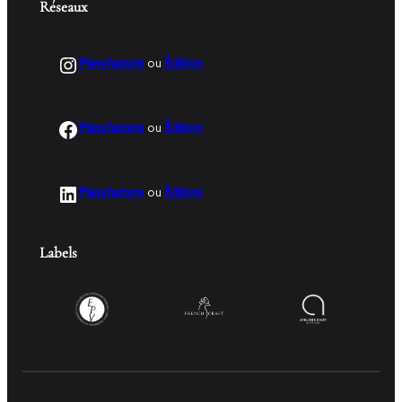
Réseaux
Instagram
Manufacture
ou
Édition
Facebook
Manufacture
ou
Édition
LinkedIn
Manufacture
ou
Édition
Labels