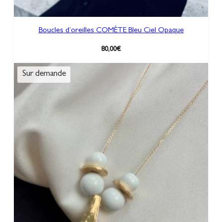
E
I
L
Boucles d’oreilles COMÈTE Bleu Ciel Opaque
80,00
€