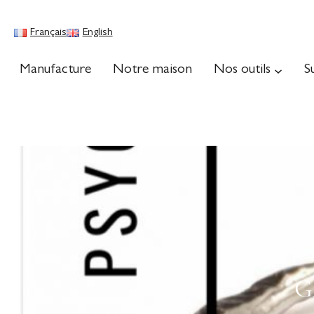
Français
English
Manufacture
Notre maison
Nos outils
S
G