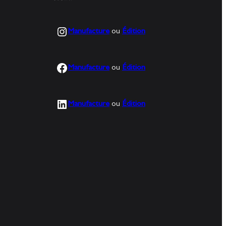
Instagram
Manufacture
ou
Édition
Facebook
Manufacture
ou
Édition
LinkedIn
Manufacture
ou
Édition