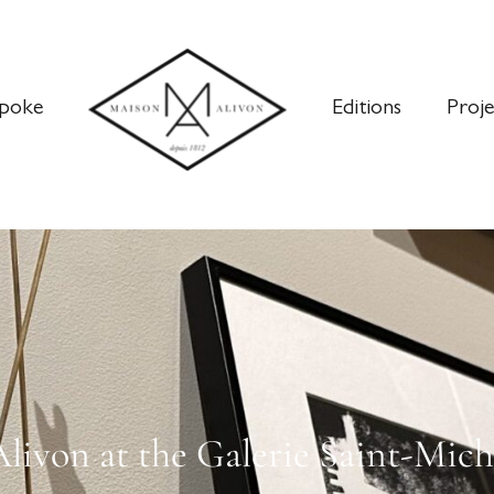
poke
Editions
Proje
livon at the Galerie Saint-Miche