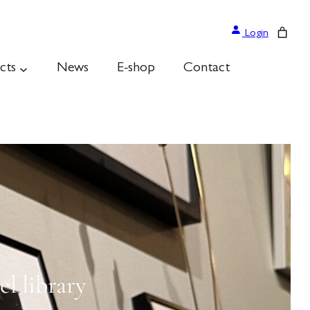
Login
cts
News
E-shop
Contact
l library